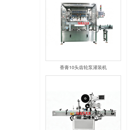
香膏10头齿轮泵灌装机